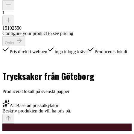
1
1
5
10
25
50
Configure your product to see pricing
Order
Pris direkt i webben
Inga inlogg krävs
Produceras lokalt
Trycksaker från Göteborg
Producerat lokalt på svenskt papper
AI-Baserad priskalkylator
Beskriv produkten du vill ha pris på.